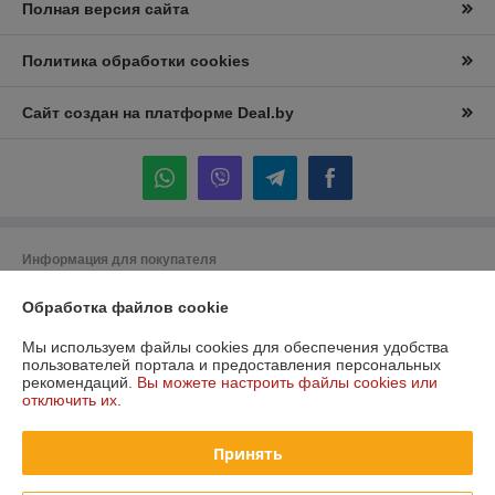
Полная версия сайта
Политика обработки cookies
Сайт создан на платформе Deal.by
Информация для покупателя
Юридическое лицо:
Частное торговое унитарное предприятие
Обработка файлов cookie
"Лидана"
220136, Республика Беларусь, г. Минск, улица Вышелесского, дом 15,
комната 9
Мы используем файлы cookies для обеспечения удобства
пользователей портала и предоставления персональных
Регистрационный номер ЕГР: 193732228
рекомендаций.
Вы можете настроить файлы cookies или
отключить их.
УНП: 193732228
Регистрационный орган: Минский горисполком
Принять
Дата регистрации компании: 27.12.2023