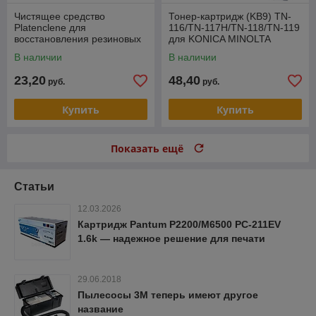
Чистящее средство
Тонер-картридж (KB9) TN-
Platenclene для
116/TN-117H/TN-118/TN-119
восстановления резиновых
для KONICA MINOLTA
поверхностей (100 мл)
Bizhub 164/184/195/215/235
В наличии
В наличии
(Katun) 62330 (10388)
(CET), 280г
23,20
48,40
руб.
руб.
Купить
Купить
Показать ещё
Статьи
12.03.2026
Картридж Pantum P2200/M6500 PC-211EV
1.6k — надежное решение для печати
29.06.2018
Пылесосы 3M теперь имеют другое
название