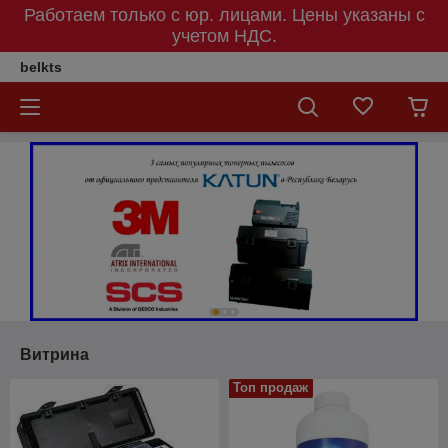
Работаем только с юр. лицами. Цены указаны c
учетом НДС.
belkts
Витрина
Топ продаж