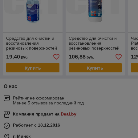
Средство для очистки и
Средство для очистки и
Чи
восстановления
восстановления
Pla
резиновых поверхностей
резиновых поверхностей
вос
Platenclene (Printeria),
Platenclene (Printeria), 1л,
рез
19,40
106,88
12
руб.
руб.
100мл, DGP54433
DGP54434
1 л
Купить
Купить
О нас
Рейтинг не сформирован
Менее 5 отзывов за последний год
Компания продает на
Deal.by
Работает с 18.12.2016
г. Минск