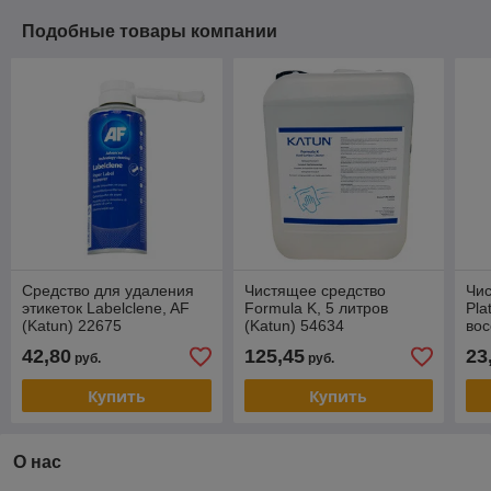
Подобные товары компании
Средство для удаления
Чистящее средство
Чи
этикеток Labelclene, AF
Formula K, 5 литров
Pla
(Katun) 22675
(Katun) 54634
вос
рез
42,80
125,45
23
руб.
руб.
(10
(10
Купить
Купить
О нас