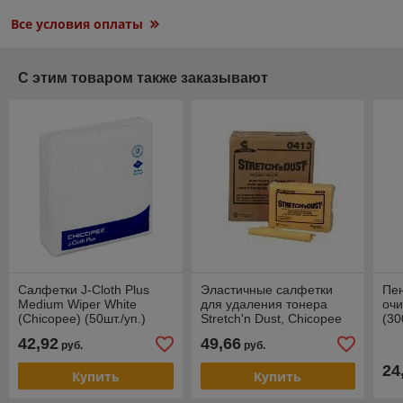
Все условия оплаты
С этим товаром также заказывают
Салфетки J-Cloth Plus
Эластичные салфетки
Пен
Medium Wiper White
для удаления тонера
очи
(Chicopee) (50шт./уп.)
Stretch'n Dust, Chicopee
(30
(Katun) 48858
(Katun) 48872
42,92
49,66
руб.
руб.
24
Купить
Купить