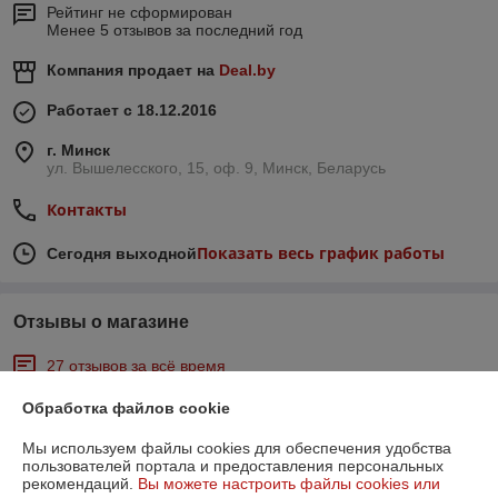
Рейтинг не сформирован
Менее 5 отзывов за последний год
Компания продает на
Deal.by
Работает с 18.12.2016
г. Минск
ул. Вышелесского, 15, оф. 9, Минск, Беларусь
Контакты
Показать весь график работы
Сегодня выходной
Отзывы о магазине
27 отзывов за всё время
Обработка файлов cookie
Андрей
22.03.2026
Отлично
Мы используем файлы cookies для обеспечения удобства
пользователей портала и предоставления персональных
рекомендаций.
Вы можете настроить файлы cookies или
Все ок