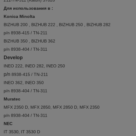
Для использования в :
Konica Minolta​
BIZHUB 200 , BIZHUB 222 , BIZHUB 250 , BIZHUB 282
p/n 8938-415 / TN-211
BIZHUB 350 , BIZHUB 362
p/n 8938-404 / TN-311
Develop
INEO 222, INEO 282, INEO 250
p/n
8938-415 / TN-211
INEO 362, INEO 350
p/n 8938-404 / TN-311
Muratec
MFX 2350 D, MFX 2850, MFX 2850 D, MFX 2350
p/n 8938-404 / TN-311
NEC
IT 3530, IT 3530 D