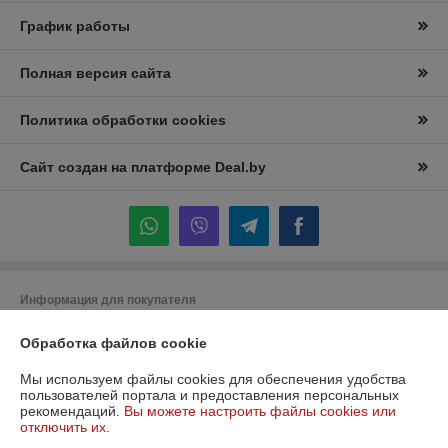
График работы
Полная версия сайта
Политика обработки cookies
Сайт создан на платформе Deal.by
Информация для покупателя
Юридическое лицо:
Частное торговое унитарное предприятие
Обработка файлов cookie
"Лидана"
220136, Республика Беларусь, г. Минск, улица Вышелесского, дом 15,
комната 9
Мы используем файлы cookies для обеспечения удобства
пользователей портала и предоставления персональных
Регистрационный номер ЕГР: 193732228
рекомендаций.
Вы можете настроить файлы cookies или
отключить их.
УНП: 193732228