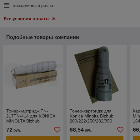
Безналичный расчет
Все условия оплаты
Подобные товары компании
Тонер-картридж TN-
Тонер-картридж для
Кар
217TN-414 для KONICA
Konica Minolta Bizhub
Min
MINOLTA Bizhub
200/222/250/282/350
164
223283363423 (CET),
TN211/TN311
116
72
68,54
66
руб.
руб.
512г, 25000 стр.,
(Tomoegawa)
CET6707U