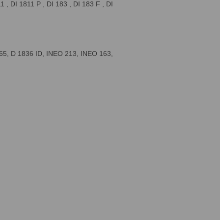
, DI 1811 P , DI 183 , DI 183 F , DI
65, D 1836 ID, INEO 213, INEO 163,