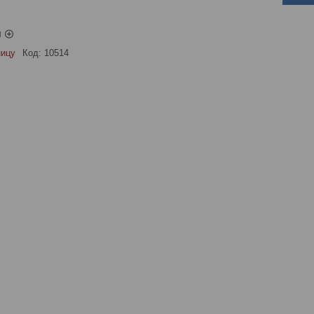
ы
ницу
Код:
10514