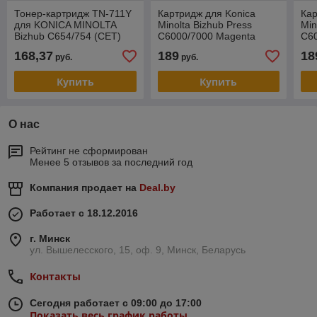
Тонер-картридж TN-711Y
Картридж для Konica
Кар
для KONICA MINOLTA
Minolta Bizhub Press
Min
Bizhub C654/754 (CET)
C6000/7000 Magenta
C6
Yellow, 535г, 31500 стр.,
TN616M (KATUN) 50699
(K
168,37
189
18
руб.
руб.
CET7299
Купить
Купить
О нас
Рейтинг не сформирован
Менее 5 отзывов за последний год
Компания продает на
Deal.by
Работает с 18.12.2016
г. Минск
ул. Вышелесского, 15, оф. 9, Минск, Беларусь
Контакты
Сегодня работает с 09:00 до 17:00
Показать весь график работы