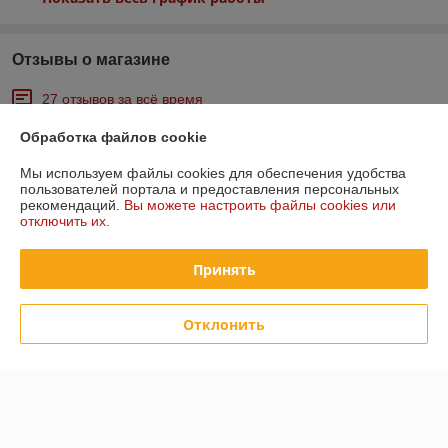
Отзывы о магазине
27 отзывов за всё время
Обработка файлов cookie
Андрей
22.03.2026
Отлично
Мы используем файлы cookies для обеспечения удобства
пользователей портала и предоставления персональных
рекомендаций.
Вы можете настроить файлы cookies или
Все ок
отключить их.
Виктория
29.11.2024
Принять
Отлично
Отклонить
После оформления заказа в работу он поступил быстро, оперативно 
был готов к доставке, товар качественный. Рекомендую.
Показать все отзывы