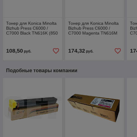
Тонер для Konica Minolta
Тонер для Konica Minolta
Тон
Bizhub Press C6000 /
Bizhub Press C6000 /
Biz
C7000 Black TN616K (850
C7000 Magenta TN616M
C70
гр) (Katun) 48241
(850 гр) (Katun) 48243
(85
108,50
174,32
17
руб.
руб.
Подобные товары компании