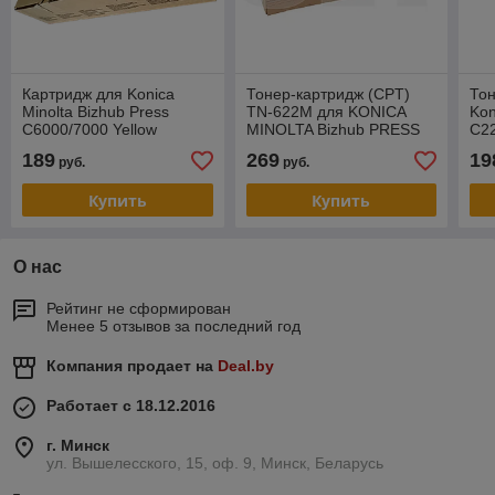
Картридж для Konica
Тонер-картридж (CPT)
Тон
Minolta Bizhub Press
TN-622M для KONICA
Kon
C6000/7000 Yellow
MINOLTA Bizhub PRESS
C2
TN616Y (KATUN) 50700
C1085/C1100 (CET)
(Ka
189
269
19
руб.
руб.
Magenta, 92000 стр.,
CET141467
Купить
Купить
О нас
Рейтинг не сформирован
Менее 5 отзывов за последний год
Компания продает на
Deal.by
Работает с 18.12.2016
г. Минск
ул. Вышелесского, 15, оф. 9, Минск, Беларусь