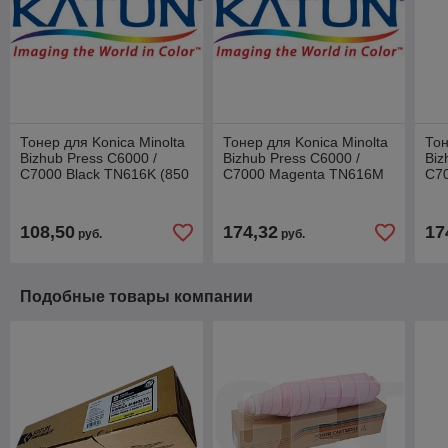
Тонер для Konica Minolta
Тонер для Konica Minolta
Тон
Bizhub Press C6000 /
Bizhub Press C6000 /
Biz
C7000 Black TN616K (850
C7000 Magenta TN616M
C70
гр) (Katun) 48241
(850 гр) (Katun) 48243
(85
108,50
174,32
17
руб.
руб.
Подобные товары компании