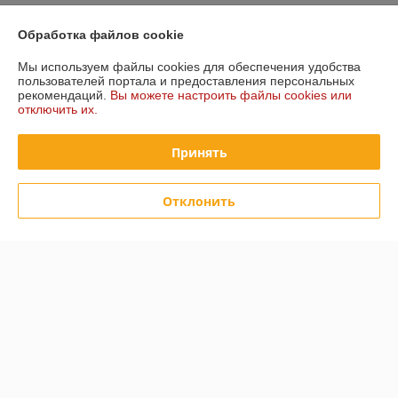
Полная версия сайта
Обработка файлов cookie
Мы используем файлы cookies для обеспечения удобства
Политика обработки cookies
пользователей портала и предоставления персональных
рекомендаций.
Вы можете настроить файлы cookies или
отключить их.
Сайт создан на платформе Deal.by
Принять
Отклонить
Информация для покупателя
Юридическое лицо:
Частное торговое унитарное предприятие
"Лидана"
220136, Республика Беларусь, г. Минск, улица Вышелесского, дом 15,
комната 9
Регистрационный номер ЕГР: 193732228
УНП: 193732228
Регистрационный орган: Минский горисполком