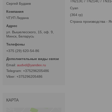
TN213C / TN214C / TN31
Сергей Будаев
Cyan
(364 гр)
ЧТУП Лидана
Страна производства - Я
ул. Вышелесского, 15, оф. 9,
Минск, Беларусь
+375 (29) 620-54-86
audvd@yandex.ru
+375296205486
+375296205486
КАРТА