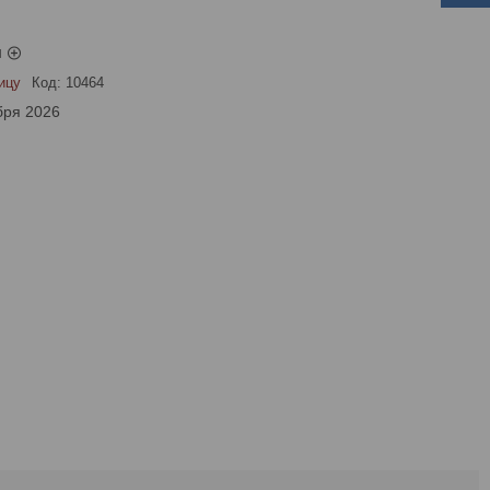
ы
ицу
Код:
10464
бря 2026