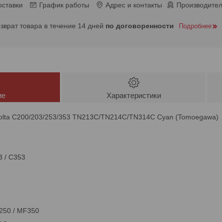
оставки
График работы
Адрес и контакты
Производител
озврат товара в течение 14 дней
по договоренности
Подробнее
ие
Характеристики
nolta C200/203/253/353 TN213C/TN214C/TN314C Cyan (Tomoegawa)
3 / C353
F250 / MF350