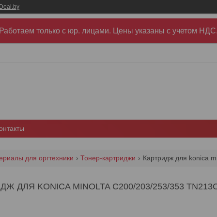
Deal.by
Работаем только с юр. лицами. Цены указаны c учетом НДС
онтакты
ериалы для оргтехники
Тонер-картриджи
Картридж для konica mi
ДЖ ДЛЯ KONICA MINOLTA C200/203/253/353 TN21