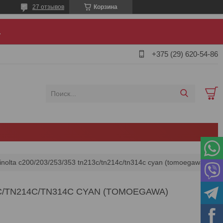
27 отзывов
Корзина
.
+375 (29) 620-54-86
nolta c200/203/253/353 tn213c/tn214c/tn314c cyan (tomoegawa)
3C/TN214C/TN314C CYAN (TOMOEGAWA)