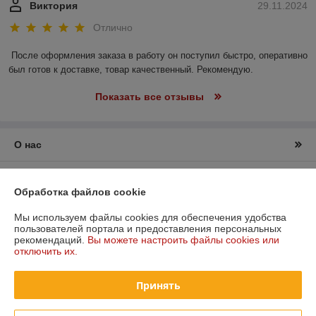
Виктория
29.11.2024
Отлично
После оформления заказа в работу он поступил быстро, оперативно 
был готов к доставке, товар качественный. Рекомендую.
Показать все отзывы
О нас
Контакты
Обработка файлов cookie
Доставка и оплата
Мы используем файлы cookies для обеспечения удобства
пользователей портала и предоставления персональных
рекомендаций.
Вы можете настроить файлы cookies или
График работы
отключить их.
Полная версия сайта
Принять
Политика обработки cookies