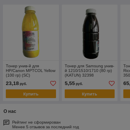
Тонер унив-й для
Тонер для Samsung унив-
Тон
HP/Canon MPTCOL Yellow
й 1210/1510/1710 (80 гр)
Ric
(100 гр) (SC)
(KATUN) 32398
350
ф) 
23,18
5,55
65
руб.
руб.
Купить
Купить
О нас
Рейтинг не сформирован
Менее 5 отзывов за последний год