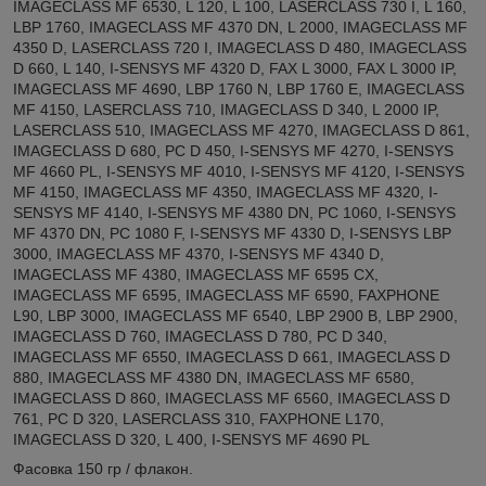
IMAGECLASS MF 6530, L 120, L 100, LASERCLASS 730 I, L 160,
LBP 1760, IMAGECLASS MF 4370 DN, L 2000, IMAGECLASS MF
4350 D, LASERCLASS 720 I, IMAGECLASS D 480, IMAGECLASS
D 660, L 140, I-SENSYS MF 4320 D, FAX L 3000, FAX L 3000 IP,
IMAGECLASS MF 4690, LBP 1760 N, LBP 1760 E, IMAGECLASS
MF 4150, LASERCLASS 710, IMAGECLASS D 340, L 2000 IP,
LASERCLASS 510, IMAGECLASS MF 4270, IMAGECLASS D 861,
IMAGECLASS D 680, PC D 450, I-SENSYS MF 4270, I-SENSYS
MF 4660 PL, I-SENSYS MF 4010, I-SENSYS MF 4120, I-SENSYS
MF 4150, IMAGECLASS MF 4350, IMAGECLASS MF 4320, I-
SENSYS MF 4140, I-SENSYS MF 4380 DN, PC 1060, I-SENSYS
MF 4370 DN, PC 1080 F, I-SENSYS MF 4330 D, I-SENSYS LBP
3000, IMAGECLASS MF 4370, I-SENSYS MF 4340 D,
IMAGECLASS MF 4380, IMAGECLASS MF 6595 CX,
IMAGECLASS MF 6595, IMAGECLASS MF 6590, FAXPHONE
L90, LBP 3000, IMAGECLASS MF 6540, LBP 2900 B, LBP 2900,
IMAGECLASS D 760, IMAGECLASS D 780, PC D 340,
IMAGECLASS MF 6550, IMAGECLASS D 661, IMAGECLASS D
880, IMAGECLASS MF 4380 DN, IMAGECLASS MF 6580,
IMAGECLASS D 860, IMAGECLASS MF 6560, IMAGECLASS D
761, PC D 320, LASERCLASS 310, FAXPHONE L170,
IMAGECLASS D 320, L 400, I-SENSYS MF 4690 PL
Фасовка 150 гр / флакон.