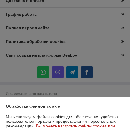
Доставка и оплата
График работы
Полная версия сайта
Политика обработки cookies
Сайт создан на платформе Deal.by
Информация для покупателя
Юридическое лицо:
Частное торговое унитарное предприятие
Обработка файлов cookie
"Лидана"
220136, Республика Беларусь, г. Минск, улица Вышелесского, дом 15,
комната 9
Мы используем файлы cookies для обеспечения удобства
пользователей портала и предоставления персональных
Регистрационный номер ЕГР: 193732228
рекомендаций.
Вы можете настроить файлы cookies или