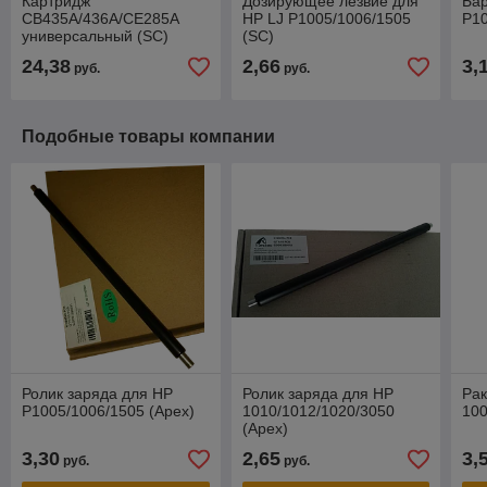
Картридж
Дозирующее лезвие для
Ба
CB435A/436A/CE285A
HP LJ P1005/1006/1505
P10
универсальный (SC)
(SC)
Премиум
24,38
2,66
3,
руб.
руб.
Подобные товары компании
Ролик заряда для HP
Ролик заряда для HP
Рак
P1005/1006/1505 (Apex)
1010/1012/1020/3050
100
(Apex)
3,30
2,65
3,
руб.
руб.