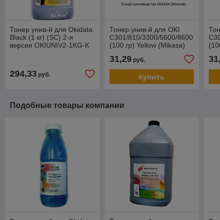
Тонер унив-й для Okidata
Тонер унив-й для OKI
Тон
Black (1 кг) (SC) 2-я
C301/810/3300/5600/8600
C30
версия OKIUNIV2-1KG-K
(100 гр) Yellow (Mikasa)
(10
31,29
31
руб.
294,33
руб.
Купить
Подобные товары компании