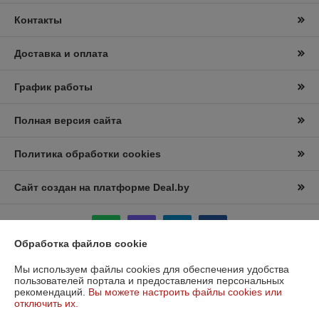
Контакты
Доставка и оплата
График работы
Полная версия сайта
Политика обработки cookies
Сайт создан на платформе Deal.by
Обработка файлов cookie
Мы используем файлы cookies для обеспечения удобства
пользователей портала и предоставления персональных
Информация для покупателя
рекомендаций.
Вы можете настроить файлы cookies или
отключить их.
Юридическое лицо:
Частное торговое унитарное предприятие
"Лидана"