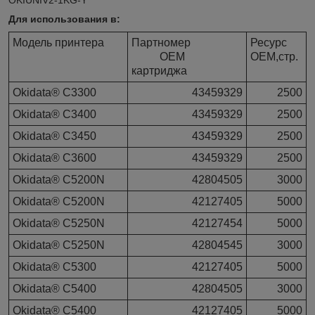
Для использования в:
Модель принтера
Партномер
Ресурс
OEM
OEM,стр.
картриджа
Okidata® C3300
43459329
2500
Okidata® C3400
43459329
2500
Okidata® C3450
43459329
2500
Okidata® C3600
43459329
2500
Okidata® C5200N
42804505
3000
Okidata® C5200N
42127405
5000
Okidata® C5250N
42127454
5000
Okidata® C5250N
42804545
3000
Okidata® C5300
42127405
5000
Okidata® C5400
42804505
3000
Okidata® C5400
42127405
5000