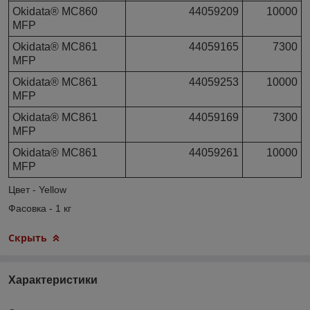
Okidata® MC860
44059209
10000
MFP
Okidata® MC861
44059165
7300
MFP
Okidata® MC861
44059253
10000
MFP
Okidata® MC861
44059169
7300
MFP
Okidata® MC861
44059261
10000
MFP
Цвет - Yellow
Фасовка - 1 кг
Скрыть
Характеристики