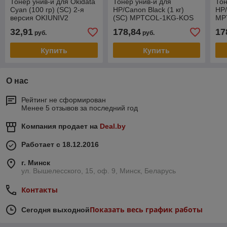
Тонер унив-й для Okidata
Тонер унив-й для
Тон
Cyan (100 гр) (SC) 2-я
HP/Canon Black (1 кг)
HP/
версия OKIUNIV2
(SC) MPTCOL-1KG-KOS
MP
32,91
178,84
17
руб.
руб.
Купить
Купить
О нас
Рейтинг не сформирован
Менее 5 отзывов за последний год
Компания продает на
Deal.by
Работает с 18.12.2016
г. Минск
ул. Вышелесского, 15, оф. 9, Минск, Беларусь
Контакты
Показать весь график работы
Сегодня выходной