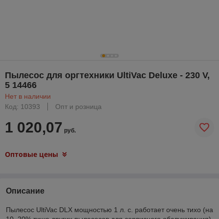
Пылесос для оргтехники UltiVac Deluxe - 230 V,
5 14466
Нет в наличии
Код: 10393
Опт и розница
1 020,07
руб.
Оптовые цены
Описание
Пылесос UltiVac DLX мощностью 1 л. с. работает очень тихо (на
10–20% тише других пылесосов для сервисного обслуживания),