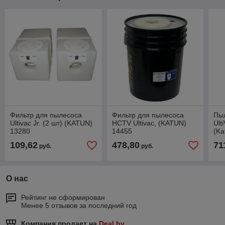
Фильтр для пылесоса
Фильтр для пылесоса
Пыл
Ultivac Jr. (2 шт) (KATUN)
HCTV Ultivac, (KATUN)
Ult
13280
14455
(Ka
109,62
478,80
71
руб.
руб.
О нас
Рейтинг не сформирован
Менее 5 отзывов за последний год
Компания продает на
Deal.by