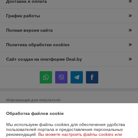
Доставка и оплата
График работы
Полная версия сайта
Политика обработки cookies
Сайт создан на платформе Deal.by
Информация для покупателя
Юридическое лицо:
Частное торговое унитарное предприятие
Обработка файлов cookie
"Лидана"
220136, Республика Беларусь, г. Минск, улица Вышелесского, дом 15,
комната 9
Мы используем файлы cookies для обеспечения удобства
пользователей портала и предоставления персональных
Регистрационный номер ЕГР: 193732228
рекомендаций.
Вы можете настроить файлы cookies или