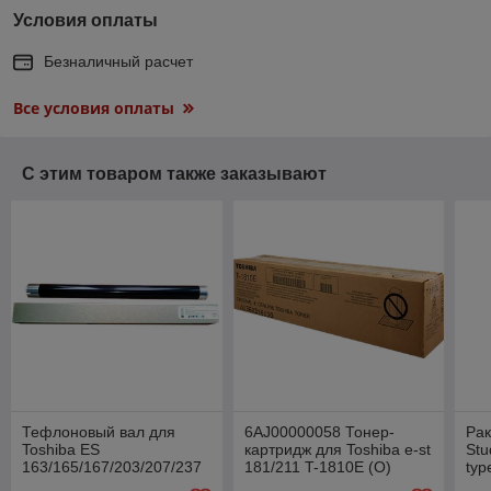
Условия оплаты
Безналичный расчет
Все условия оплаты
С этим товаром также заказывают
Тефлоновый вал для
6AJ00000058 Тонер-
Рак
Toshiba ES
картридж для Toshiba e-st
Stu
163/165/167/203/207/237
181/211 T-1810E (О)
typ
(Katun) 31411
6AJ00000058
28