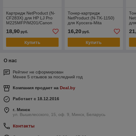
Картридж NetProduct (N-
Тонер-картридж
Тон
CF283X) для HP LJ Pro
NetProduct (N-TK-1150)
Net
M225MFP/M201/Canon
для Kyocera-Mita
для
№737, 2,5K
M2135dn/M2635dn/M2735dw,
P20
18,90
16,20
21
руб.
руб.
3K, с чипом
чи
Купить
Купить
О нас
Рейтинг не сформирован
Менее 5 отзывов за последний год
Компания продает на
Deal.by
Работает с 18.12.2016
г. Минск
ул. Вышелесского, 15, оф. 9, Минск, Беларусь
Контакты