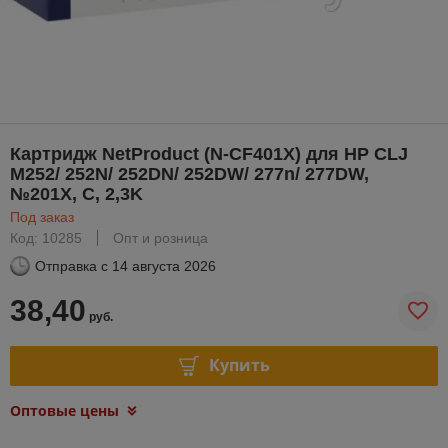
Картридж NetProduct (N-CF401X) для HP CLJ
M252/ 252N/ 252DN/ 252DW/ 277n/ 277DW,
№201X, C, 2,3K
Под заказ
Код: 10285
Опт и розница
Отправка с
14 августа 2026
38,40
руб.
Купить
Оптовые цены