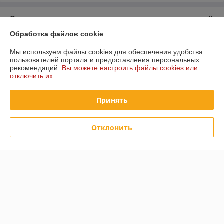
О нас
Обработка файлов cookie
Контакты
Мы используем файлы cookies для обеспечения удобства
пользователей портала и предоставления персональных
Доставка и оплата
рекомендаций.
Вы можете настроить файлы cookies или
отключить их.
График работы
Принять
Полная версия сайта
Отклонить
Политика обработки cookies
Сайт создан на платформе Deal.by