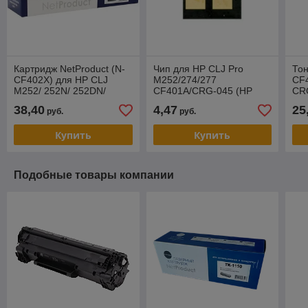
Картридж NetProduct (N-
Чип для HP CLJ Pro
Тон
CF402X) для HP CLJ
M252/274/277
CF
M252/ 252N/ 252DN/
CF401A/CRG-045 (HP
CRG
252DW/ 277n/ 277DW,
201A) Cyan (SC)
гр)
38,40
4,47
25
руб.
руб.
№201X, Y, 2,3K
Купить
Купить
Подобные товары компании