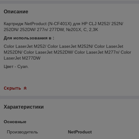
Описание
Картридж NetProduct (N-CF401X) для HP CLJ M252/ 252N/
252DN/ 252DW/ 277n/ 277DW, №201X, C, 2,3K
Для использования в :
Color LaserJet M252/ Color LaserJet M252N/ Color LaserJet
M252DN/ Color LaserJet M252DW/ Color LaserJet M277n/ Color
LaserJet M277DW
Цвет - Cyan.
Скрыть
Характеристики
Основные
Производитель
NetProduct