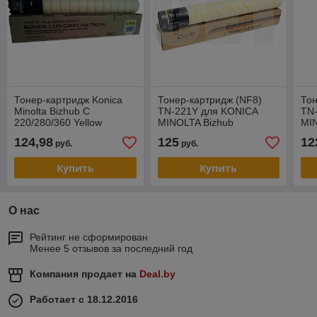
Тонер-картридж Konica
Тонер-картридж (NF8)
Тон
Minolta Bizhub C
TN-221Y для KONICA
TN
220/280/360 Yellow
MINOLTA Bizhub
MI
TN216Y Tomoegawa
C227/C287 (CET) Yellow,
C22
124,98
125
12
руб.
руб.
467г, 21000 стр.,
579
CET141604
CE
Купить
Купить
О нас
Рейтинг не сформирован
Менее 5 отзывов за последний год
Компания продает на
Deal.by
Работает с 18.12.2016