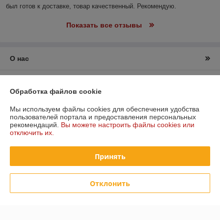
был готов к доставке, товар качественный. Рекомендую.
Показать все отзывы
О нас
Контакты
Обработка файлов cookie
Доставка и оплата
Мы используем файлы cookies для обеспечения удобства
пользователей портала и предоставления персональных
рекомендаций.
Вы можете настроить файлы cookies или
График работы
отключить их.
Полная версия сайта
Принять
Политика обработки cookies
Отклонить
Сайт создан на платформе Deal.by