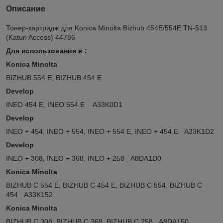
Описание
Тонер-картридж для Konica Minolta Bizhub 454E/554E TN-513
(Katun Access) 44786
Для использования в :
Konica Minolta​
BIZHUB 554 E, BIZHUB 454 E
Develop
INEO 454 E, INEO 554 E A33K0D1
Develop
INEO + 454, INEO + 554, INEO + 554 E, INEO + 454 E A33K1D2
Develop
INEO + 308, INEO + 368, INEO + 258 A8DA1D0
Konica Minolta
BIZHUB C 554 E, BIZHUB C 454 E, BIZHUB C 554, BIZHUB C
454 A33K152
Konica Minolta
BIZHUB C 308, BIZHUB C 368, BIZHUB C 258 A8DA150