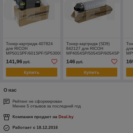
Тонер-картридж 407824
Тонер-картридж (SD9)
Тон
для RICOH
842127 для RICOH
для
MP501SPF/601SPF/SP5300DN/5310DN
MP4054SP/5054SP/6054SP
MP
(CET), 678г, 25000 стр.,
(CET), 1046г, 37000 стр.,
(CE
141,96
146
16
руб.
руб.
CET6862
CET6775N
CE
Купить
Купить
О нас
Рейтинг не сформирован
Менее 5 отзывов за последний год
Компания продает на
Deal.by
Работает с 18.12.2016