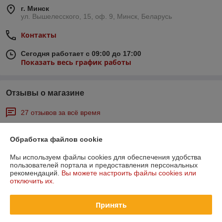
г. Минск
ул. Вышелесского, 15, оф. 9, Минск, Беларусь
Контакты
Сегодня работает с 09:00 до 17:00
Показать весь график работы
Отзывы о магазине
27 отзывов за всё время
Андрей
22.03.2026
Обработка файлов cookie
Отлично
Мы используем файлы cookies для обеспечения удобства
пользователей портала и предоставления персональных
Все ок
рекомендаций.
Вы можете настроить файлы cookies или
отключить их.
Виктория
29.11.2024
Принять
Отлично