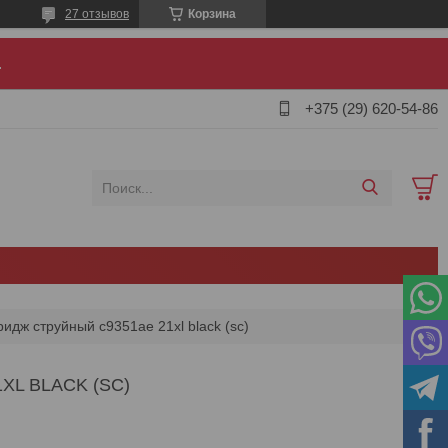
27 отзывов
Корзина
.
+375 (29) 620-54-86
ридж струйный c9351ae 21xl black (sc)
XL BLACK (SC)