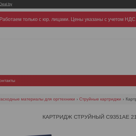
Deal.by
Работаем только с юр. лицами. Цены указаны c учетом НДС
онтакты
асходные материалы для оргтехники
Струйные картриджи
Карт
КАРТРИДЖ СТРУЙНЫЙ C9351AE 21