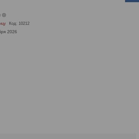
ы
ицу
Код:
10212
бря 2026