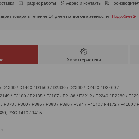
оставки
График работы
Адрес и контакты
Производител
озврат товара в течение 14 дней
по договоренности
Подробнее
ие
Характеристики
 / D1360 / D1460 / D1560 / D2330 / D2360 / D2430 / D2460 /
2149 / F2180 / F2185 / F2187 / F2188 / F2212 / F2240 / F2280 / F2290
 / F378 / F380 / F385 / F388 / F390 / F394 / F4140 / F4172 / F4180 / 
3680; PSC 1410 / 1415
л.