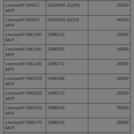
Lexmark® MX812
62D2H00 (622H)
25000
MFP
Lexmark® MX812
62D2X00 (622X)
45000
MFP
Lexmark® XM1140
24B6213
10000
MFP
Lexmark® XM1145
24B6035
16000
MFP
Lexmark® XM1145
24B6712
20000
MFP
Lexmark® XM3150
24B6186
16000
MFP
Lexmark® XM3150
24B6713
20000
MFP
Lexmark® XM5163
24B6015
35000
MFP
Lexmark® XM5170
24B6015
35000
MFP