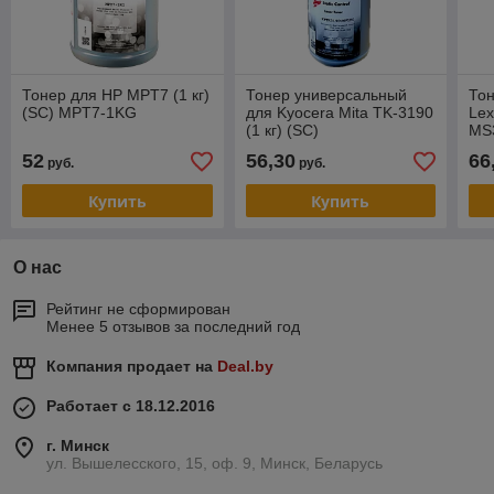
Тонер для HP MPT7 (1 кг)
Тонер универсальный
Тон
(SC) MPT7-1KG
для Kyocera Mita TK-3190
Le
(1 кг) (SC)
MS
KYTK3190UNV1KG
Pol
52
56,30
66
руб.
руб.
Купить
Купить
О нас
Рейтинг не сформирован
Менее 5 отзывов за последний год
Компания продает на
Deal.by
Работает с 18.12.2016
г. Минск
ул. Вышелесского, 15, оф. 9, Минск, Беларусь