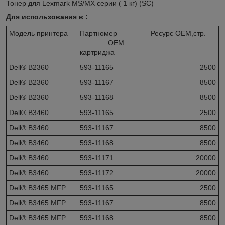
Тонер для Lexmark MS/MX серии ( 1 кг) (SC)
Для использования в :
Модель принтера
Партномер
Ресурс OEM,стр.
OEM
картриджа
Dell® B2360
593-11165
2500
Dell® B2360
593-11167
8500
Dell® B2360
593-11168
8500
Dell® B3460
593-11165
2500
Dell® B3460
593-11167
8500
Dell® B3460
593-11168
8500
Dell® B3460
593-11171
20000
Dell® B3460
593-11172
20000
Dell® B3465 MFP
593-11165
2500
Dell® B3465 MFP
593-11167
8500
Dell® B3465 MFP
593-11168
8500