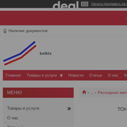
Начать продавать на 
Наличие документов
belkts
Главная
Товары и услуги
Новости
Статьи
О нас
К
...
Расходные мат
Товары и услуги
ТОН
О нас