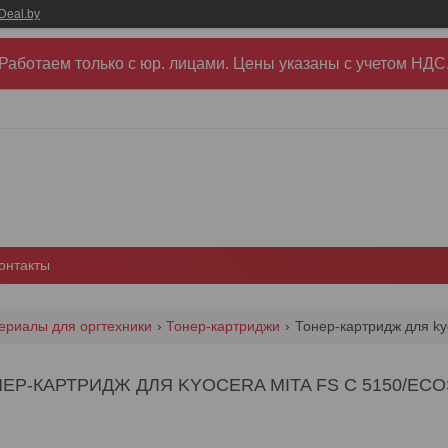
Deal.by
Работаем только с юр. лицами. Цены указаны c учетом НДС
онтакты
ериалы для оргтехники
Тонер-картриджи
Тонер-картридж для kyo
ЕР-КАРТРИДЖ ДЛЯ KYOCERA MITA FS C 5150/ECOSY