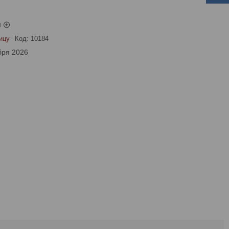
ы
ицу
Код:
10184
бря 2026