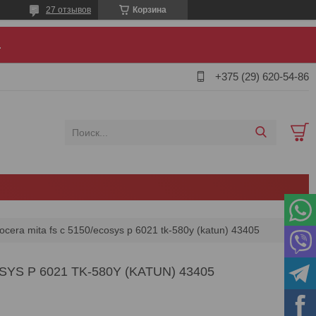
27 отзывов
Корзина
.
+375 (29) 620-54-86
cera mita fs c 5150/ecosys p 6021 tk-580y (katun) 43405
S P 6021 TK-580Y (KATUN) 43405