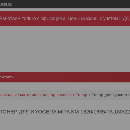
Deal.by
Работаем только с юр. лицами. Цены указаны c учетом НДС
онтакты
асходные материалы для оргтехники
Тонер
Тонер для kyocera m
ТОНЕР ДЛЯ KYOCERA MITA KM 1620/1635/TA 180/221