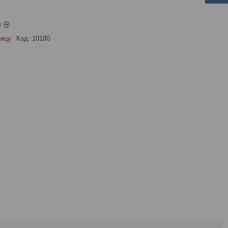
ы
ницу
Код:
10180