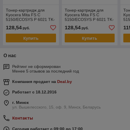
Тонер-картридж для
Тонер-картридж для
Тон
Kyocera Mita FS C
Kyocera Mita FS C
Kyo
5150/ECOSYS P 6021 TK-
5150/ECOSYS P 6021 TK-
51
580M (KATUN) 43404
580C (KATUN) 43403
58
128,54
128,54
11
руб.
руб.
Купить
Купить
О нас
Рейтинг не сформирован
Менее 5 отзывов за последний год
Компания продает на
Deal.by
Работает с 18.12.2016
г. Минск
ул. Вышелесского, 15, оф. 9, Минск, Беларусь
Контакты
Сегодня работает с 09:00 до 17:00