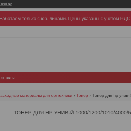
Deal.by
Работаем только с юр. лицами. Цены указаны c учетом НДС
онтакты
асходные материалы для оргтехники
Тонер
Тонер для hp унив-й
ТОНЕР ДЛЯ HP УНИВ-Й 1000/1200/1010/4000/50