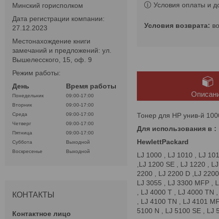
Условия оплаты и д
Минский горисполком
Дата регистрации компании:
в
27.12.2023
Местонахождение книги
замечаний и предложений: ул.
Вышелесского, 15, оф. 9
Режим работы:
День
Время работы
Описан
Понедельник
09:00-17:00
Вторник
09:00-17:00
Тонер для HP унив-й 100
Среда
09:00-17:00
Четверг
09:00-17:00
Для использования в :
Пятница
09:00-17:00
HewlettPackard
Суббота
Выходной
Воскресенье
Выходной
LJ 1000 , LJ 1010 , LJ 101
,LJ 1200 SE , LJ 1220 , LJ
2200 , LJ 2200 D ,LJ 2200
LJ 3055 , LJ 3300 MFP , L
, LJ 4000 T , LJ 4000 TN 
КОНТАКТЫ
, LJ 4100 TN , LJ 4101 MF
5100 N , LJ 5100 SE , LJ