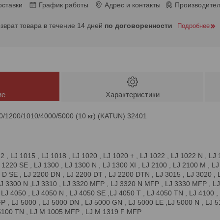
оставки
График работы
Адрес и контакты
Производител
озврат товара в течение 14 дней
по договоренности
Подробнее
ие
Характеристики
0/1200/1010/4000/5000 (10 кг) (KATUN) 32401
2 , LJ 1015 , LJ 1018 , LJ 1020 , LJ 1020 + , LJ 1022 , LJ 1022 N , L
 1220 SE , LJ 1300 , LJ 1300 N , LJ 1300 XI , LJ 2100 , LJ 2100 M , LJ
 D SE , LJ 2200 DN , LJ 2200 DT , LJ 2200 DTN , LJ 3015 , LJ 3020 , L
J 3300 N ,LJ 3310 , LJ 3320 MFP , LJ 3320 N MFP , LJ 3330 MFP , LJ 
, LJ 4050 , LJ 4050 N , LJ 4050 SE ,LJ 4050 T , LJ 4050 TN , LJ 4100
P , LJ 5000 , LJ 5000 DN , LJ 5000 GN , LJ 5000 LE ,LJ 5000 N , LJ 5
 5100 TN , LJ M 1005 MFP , LJ M 1319 F MFP