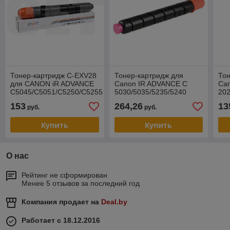
Тонер-картридж C-EXV28
Тонер-картридж для
Тон
для CANON iR ADVANCE
Canon IR ADVANCE C
Ca
C5045/C5051/C5250/C5255
5030/5035/5235/5240
202
(CET) Yellow, 667г, 38000
Magenta C-EXV29
EX
153
264,26
13
руб.
руб.
стр., CET5329
(KATUN) 43311
Купить
Купить
О нас
Рейтинг не сформирован
Менее 5 отзывов за последний год
Компания продает на
Deal.by
Работает с 18.12.2016