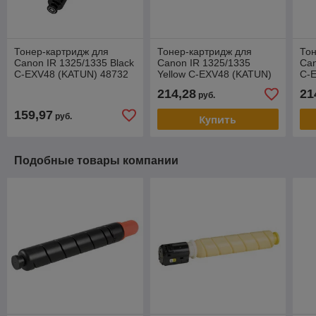
Тонер-картридж для
Тонер-картридж для
Тон
Canon IR 1325/1335 Black
Canon IR 1325/1335
Can
C-EXV48 (KATUN) 48732
Yellow C-EXV48 (KATUN)
C-
48735
214,28
21
руб.
159,97
руб.
Купить
Подобные товары компании