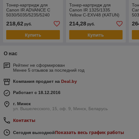
Тонер-картридж для
Тонер-картридж для
Тон
Canon IR ADVANCE C
Canon IR 1325/1335
Ca
5030/5035/5235/5240
Yellow C-EXV48 (KATUN)
503
Black C-EXV29 (KATUN)
48735
Ma
218,62
214,28
26
руб.
руб.
43309
(K
Купить
Купить
О нас
Рейтинг не сформирован
Менее 5 отзывов за последний год
Компания продает на
Deal.by
Работает с 18.12.2016
г. Минск
ул. Вышелесского, 15, оф. 9, Минск, Беларусь
Контакты
Показать весь график работы
Сегодня выходной