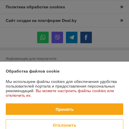
Политика обработки cookies
Сайт создан на платформе Deal.by
Информация для покупателя
Юридическое лицо:
Частное торговое унитарное предприятие
Обработка файлов cookie
"Лидана"
220136, Республика Беларусь, г. Минск, улица Вышелесского, дом 15,
комната 9
Мы используем файлы cookies для обеспечения удобства
пользователей портала и предоставления персональных
Регистрационный номер ЕГР: 193732228
рекомендаций.
Вы можете настроить файлы cookies или
отключить их.
УНП: 193732228
Регистрационный орган: Минский горисполком
Принять
Дата регистрации компании: 27.12.2023
Отклонить
Местонахождение книги жалоб и предложений: ул. Вышелесского, 15,