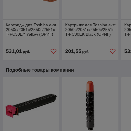
Картридж для Toshiba e-st
Картридж для Toshiba e-st
Кар
2050c/2051c/2550c/2551c
2050c/2051c/2550c/2551c
205
T-FC30EY Yellow (ОРИГ)
T-FC30EK Black (ОРИГ)
T-
6AJ00000095
6AJ00000093
6A
531,01
201,55
53
руб.
руб.
Подобные товары компании