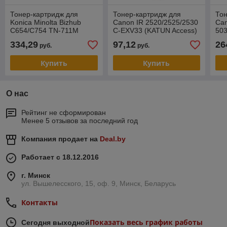
Тонер-картридж для
Тонер-картридж для
Тон
Konica Minolta Bizhub
Canon IR 2520/2525/2530
Ca
C654/C754 TN-711M
C-EXV33 (KATUN Access)
503
Magenta (Katun) 49032
39708
Ma
334,29
97,12
26
руб.
руб.
(K
Купить
Купить
О нас
Рейтинг не сформирован
Менее 5 отзывов за последний год
Компания продает на
Deal.by
Работает с 18.12.2016
г. Минск
ул. Вышелесского, 15, оф. 9, Минск, Беларусь
Контакты
Показать весь график работы
Сегодня выходной