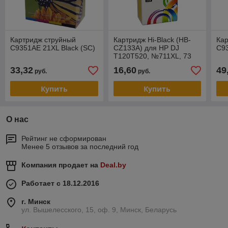
Картридж струйный
Картридж Hi-Black (HB-
Ка
C9351AE 21XL Black (SC)
CZ133A) для HP DJ
C93
T120T520, №711XL, 73
мл., Bk
33,32
16,60
49
руб.
руб.
Купить
Купить
О нас
Рейтинг не сформирован
Менее 5 отзывов за последний год
Компания продает на
Deal.by
Работает с 18.12.2016
г. Минск
ул. Вышелесского, 15, оф. 9, Минск, Беларусь