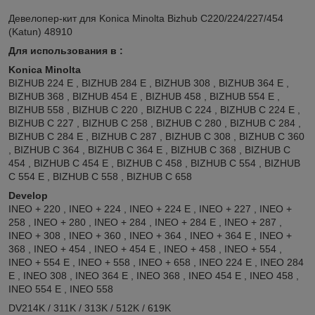
Девелопер-кит для Konica Minolta Bizhub C220/224/227/454
(Katun) 48910
Для использования в :
Konica Minolta
BIZHUB 224 E , BIZHUB 284 E , BIZHUB 308 , BIZHUB 364 E ,
BIZHUB 368 , BIZHUB 454 E , BIZHUB 458 , BIZHUB 554 E ,
BIZHUB 558 , BIZHUB C 220 , BIZHUB C 224 , BIZHUB C 224 E ,
BIZHUB C 227 , BIZHUB C 258 , BIZHUB C 280 , BIZHUB C 284 ,
BIZHUB C 284 E , BIZHUB C 287 , BIZHUB C 308 , BIZHUB C 360
, BIZHUB C 364 , BIZHUB C 364 E , BIZHUB C 368 , BIZHUB C
454 , BIZHUB C 454 E , BIZHUB C 458 , BIZHUB C 554 , BIZHUB
C 554 E , BIZHUB C 558 , BIZHUB C 658
Develop
INEO + 220 , INEO + 224 , INEO + 224 E , INEO + 227 , INEO +
258 , INEO + 280 , INEO + 284 , INEO + 284 E , INEO + 287 ,
INEO + 308 , INEO + 360 , INEO + 364 , INEO + 364 E , INEO +
368 , INEO + 454 , INEO + 454 E , INEO + 458 , INEO + 554 ,
INEO + 554 E , INEO + 558 , INEO + 658 , INEO 224 E , INEO 284
E , INEO 308 , INEO 364 E , INEO 368 , INEO 454 E , INEO 458 ,
INEO 554 E , INEO 558
DV214K / 311K / 313K / 512K / 619K