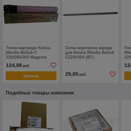
Тонер-картридж Konica
Сетка коротрона заряда
Тон
Minolta Bizhub C
для Konica Minolta Bizhub
Min
220/280/360 Magenta
C224//454 (BT)
220
TN216M Tomoegawa
TN
124,98
12
руб.
29,85
руб.
Купить
Подобные товары компании