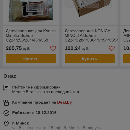
Девелопер-кит для Konica
Девелопер для KONICA
Де
Minolta Bizhub
MINOLTA Bizhub
MI
C224/258/284/454/558
C224/C284/C364/C454/C554
C2
Magenta
(CET) Black, 210г/пак,
(CE
205,75
120,24
10
руб.
руб.
DV313M/DV512M/DV619M
590000 стр., CET8125
590
(Katun) 52043
Купить
Купить
О нас
Рейтинг не сформирован
Менее 5 отзывов за последний год
Компания продает на
Deal.by
Работает с 18.12.2016
г. Минск
ул. Вышелесского, 15, оф. 9, Минск, Беларусь