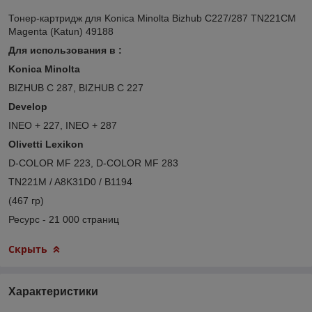
Тонер-картридж для Konica Minolta Bizhub C227/287 TN221CM
Magenta (Katun) 49188
Для использования в :
Konica Minolta
BIZHUB C 287, BIZHUB C 227
Develop
INEO + 227, INEO + 287
Olivetti Lexikon
D-COLOR MF 223, D-COLOR MF 283
TN221M / A8K31D0 / B1194
(467 гр)
Ресурс - 21 000 страниц
Скрыть
Характеристики