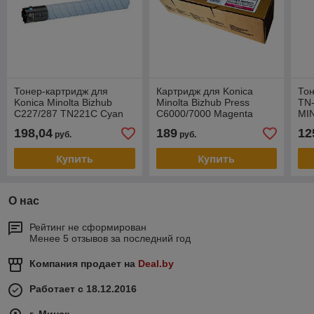
Тонер-картридж для
Картридж для Konica
Тон
Konica Minolta Bizhub
Minolta Bizhub Press
TN
C227/287 TN221C Cyan
C6000/7000 Magenta
MI
(Katun) 49187
TN616M (KATUN) 50699
C22
198,04
189
12
руб.
руб.
467
CE
Купить
Купить
О нас
Рейтинг не сформирован
Менее 5 отзывов за последний год
Компания продает на
Deal.by
Работает с 18.12.2016