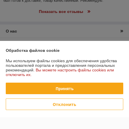
был готов к доставке, товар качественный. Рекомендую.
Показать все отзывы
О нас
Контакты
Обработка файлов cookie
Доставка и оплата
Мы используем файлы cookies для обеспечения удобства
пользователей портала и предоставления персональных
рекомендаций.
Вы можете настроить файлы cookies или
График работы
отключить их.
Полная версия сайта
Принять
Политика обработки cookies
Отклонить
Сайт создан на платформе Deal.by