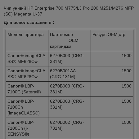
Чип унив-й HP Enterprise 700 M775/LJ Pro 200 M251/M276 MFP
(SC) Magenta U-37
Для использования в :
Модель принтера
Партномер
Ресурс OEM,стр.
OEM
картриджа
Canon® imageCLA
6270B003 (CRG-
1500
SS® MF628Cw
331M)
Canon® imageCLA
6270B001AA
1500
SS® MF628Cw
(CRG-131M)
Canon® LBP-
6270B003 (CRG-
1500
7100C (Satera®)
331M)
Canon® LBP-
6270B003 (CRG-
1500
7100Cn
331M)
(imageCLASS®)
Canon® LBP-
6270B002 (CRG-
1500
7100Cn (i-
731M)
SENSYS®)