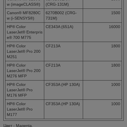
w (imageCLASS®)
(CRG-131M)
Canon® MF8280C
6270B002 (CRG-
1500
w (i-SENSYS®)
731M)
HP® Color
CE343A (651A)
16000
LaserJet® Enterpris
e® 700 M775
HP® Color
CF213A
1800
LaserJet® Pro 200
M251
HP® Color
CF213A
1800
LaserJet® Pro 200
M276 MFP
HP® Color
CF353A (HP 130A)
1000
LaserJet® Pro
M176 MFP
HP® Color
CF353A (HP 130A)
1000
LaserJet® Pro
M177
Цвет - Magenta.