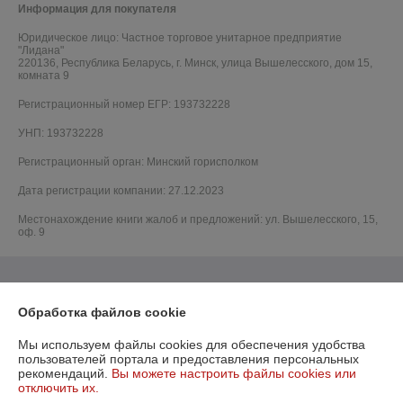
Информация для покупателя
Юридическое лицо:
Частное торговое унитарное предприятие
"Лидана"
220136, Республика Беларусь, г. Минск, улица Вышелесского, дом 15,
комната 9
Регистрационный номер ЕГР: 193732228
УНП: 193732228
Регистрационный орган: Минский горисполком
Дата регистрации компании: 27.12.2023
Местонахождение книги жалоб и предложений: ул. Вышелесского, 15,
оф. 9
Обработка файлов cookie
Мы используем файлы cookies для обеспечения удобства
пользователей портала и предоставления персональных
рекомендаций.
Вы можете настроить файлы cookies или
отключить их.