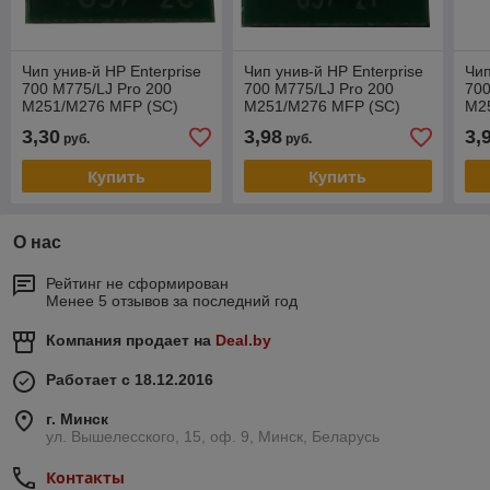
Чип унив-й HP Enterprise
Чип унив-й HP Enterprise
Чип
700 M775/LJ Pro 200
700 M775/LJ Pro 200
700
M251/M276 MFP (SC)
M251/M276 MFP (SC)
M2
Cyan U-37
Yellow U-37
Bla
3,30
3,98
3,
руб.
руб.
Купить
Купить
О нас
Рейтинг не сформирован
Менее 5 отзывов за последний год
Компания продает на
Deal.by
Работает с 18.12.2016
г. Минск
ул. Вышелесского, 15, оф. 9, Минск, Беларусь
Контакты