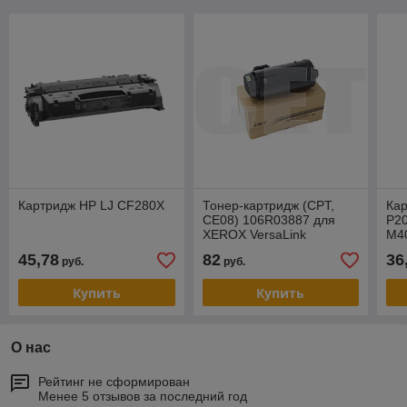
Картридж HP LJ CF280X
Тонер-картридж (CPT,
Кар
CE08) 106R03887 для
P20
XEROX VersaLink
M40
C500DN/C505X (CET)
UN
45,78
82
36
руб.
руб.
Black, 120г, 12100 стр.,
CET141710
Купить
Купить
О нас
Рейтинг не сформирован
Менее 5 отзывов за последний год