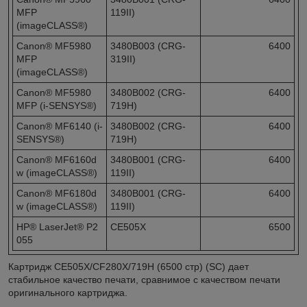
MFP
119II)
(imageCLASS®)
Canon® MF5980
3480B003 (CRG-
6400
MFP
319II)
(imageCLASS®)
Canon® MF5980
3480B002 (CRG-
6400
MFP (i-SENSYS®)
719H)
Canon® MF6140 (i-
3480B002 (CRG-
6400
SENSYS®)
719H)
Canon® MF6160d
3480B001 (CRG-
6400
w (imageCLASS®)
119II)
Canon® MF6180d
3480B001 (CRG-
6400
w (imageCLASS®)
119II)
HP® LaserJet® P2
CE505X
6500
055
Картридж CE505X/CF280X/719H (6500 стр) (SC) дает
стабильное качество печати, сравнимое с качеством печати
оригинального картриджа.