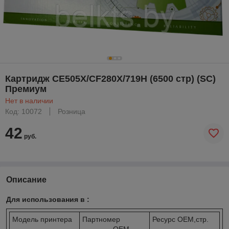
Картридж CE505X/CF280X/719H (6500 стр) (SC)
Премиум
Нет в наличии
Код: 10072
Розница
42
руб.
Описание
Для использования в :
Модель принтера
Партномер
Ресурс OEM,стр.
OEM