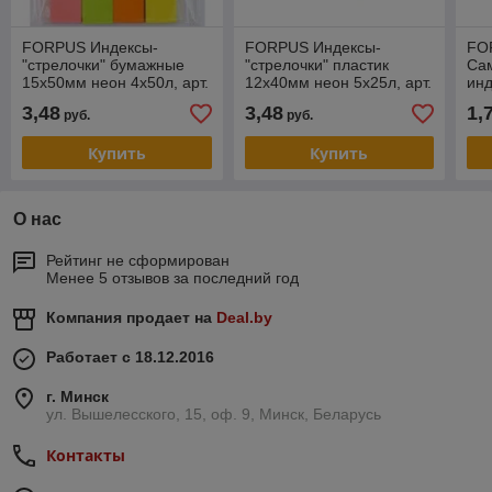
FORPUS Индексы-
FORPUS Индексы-
FO
"стрелочки" бумажные
"стрелочки" пластик
Са
15х50мм неон 4х50л, арт.
12х40мм неон 5х25л, арт.
инд
FO42036
FO42037
цве
3,48
3,48
1,
руб.
руб.
160
Купить
Купить
О нас
Рейтинг не сформирован
Менее 5 отзывов за последний год
Компания продает на
Deal.by
Работает с 18.12.2016
г. Минск
ул. Вышелесского, 15, оф. 9, Минск, Беларусь
Контакты