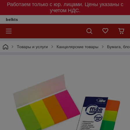
Работаем только с юр. лицами. Цены указаны c
учетом НДС.
belkts
Товары и услуги
Канцелярские товары
Бумага, бло