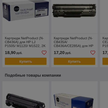
Картридж NetProduct (N-
Картридж NetProduct (N-
Кар
CB436A) для HP LJ
CB435A/
CE2
P1505/ M1120/ M1522, 2K
CB436A/CE285A) для HP
P15
LJ P1005/ P1505/ Canon
M15
18,90
17,20
17
руб.
руб.
725, Универс., 2K
Купить
Купить
Подобные товары компании