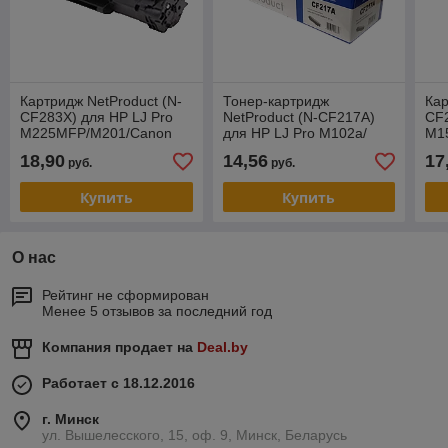
Картридж NetProduct (N-
Тонер-картридж
Кар
CF283X) для HP LJ Pro
NetProduct (N-CF217A)
CF2
M225MFP/M201/Canon
для HP LJ Pro M102a/
M15
№737, 2,5K
MFP M130, 1,6K (с
M28
18,90
14,56
17
руб.
руб.
чипом)
Купить
Купить
О нас
Рейтинг не сформирован
Менее 5 отзывов за последний год
Компания продает на
Deal.by
Работает с 18.12.2016
г. Минск
ул. Вышелесского, 15, оф. 9, Минск, Беларусь