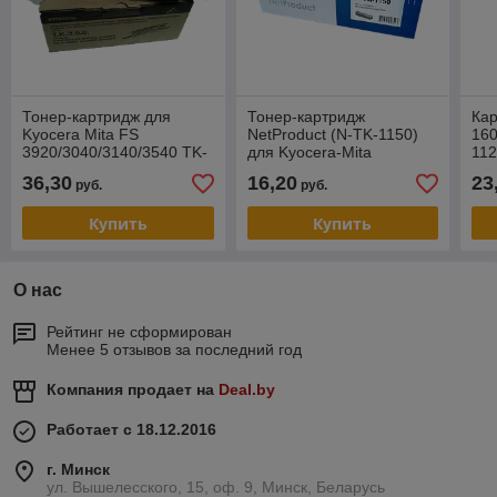
Тонер-картридж для
Тонер-картридж
Кар
Kyocera Mita FS
NetProduct (N-TK-1150)
16
3920/3040/3140/3540 TK-
для Kyocera-Mita
11
350 (15000 копий) с/ч
M2135dn/M2635dn/M2735dw,
(CE
36,30
16,20
23
руб.
руб.
(Integral)
3K, с чипом
CE
Купить
Купить
О нас
Рейтинг не сформирован
Менее 5 отзывов за последний год
Компания продает на
Deal.by
Работает с 18.12.2016
г. Минск
ул. Вышелесского, 15, оф. 9, Минск, Беларусь