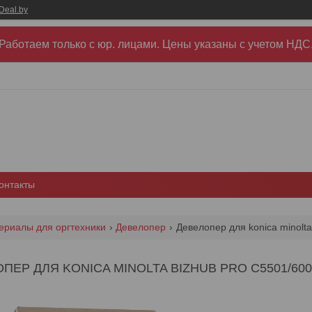
Deal.by
Работаем только с юр. лицами. Цены указаны c учетом НДС
онтакты
ериалы для оргтехники
Девелопер
Девелопер для konica minolt
ПЕР ДЛЯ KONICA MINOLTA BIZHUB PRO C5501/6000