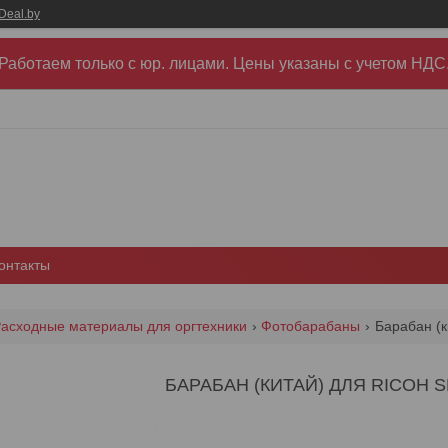
Deal.by
Работаем только с юр. лицами. Цены указаны c учетом НДС
онтакты
асходные материалы для оргтехники
Фотобарабаны
Барабан (к
БАРАБАН (КИТАЙ) ДЛЯ RICOH S