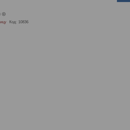
ы
ницу
Код:
10836