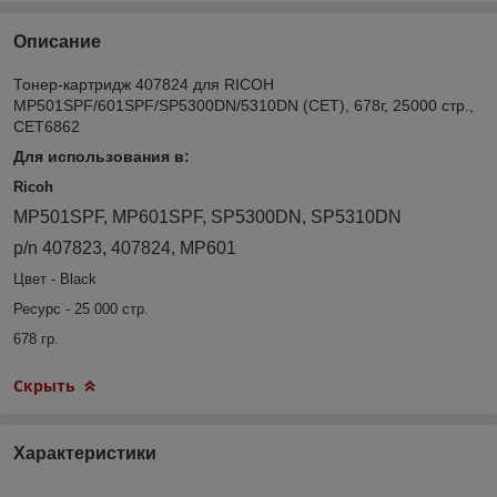
Описание
Тонер-картридж 407824 для RICOH
MP501SPF/601SPF/SP5300DN/5310DN (CET), 678г, 25000 стр.,
CET6862
Для использования в:
Ricoh
MP501SPF, MP601SPF, SP5300DN, SP5310DN
p/n 407823, 407824, MP601
Цвет - Black
Ресурс - 25 000 стр.
678 гр.
Скрыть
Характеристики