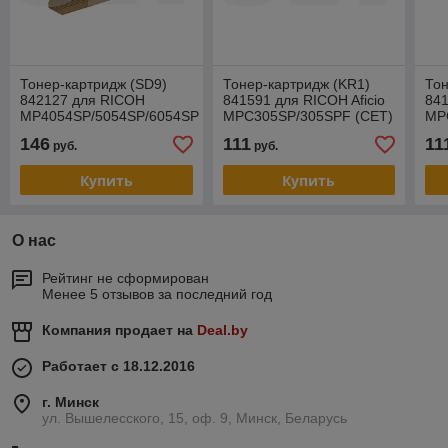
Тонер-картридж (SD9)
Тонер-картридж (KR1)
Тон
842127 для RICOH
841591 для RICOH Aficio
841
MP4054SP/5054SP/6054SP
MPC305SP/305SPF (CET)
MP
(CET), 1046г, 37000 стр.,
Cyan, 101г, 6000 стр.,
Yel
146
111
11
руб.
руб.
CET6775N
CET141735
CE
Купить
Купить
О нас
Рейтинг не сформирован
Менее 5 отзывов за последний год
Компания продает на
Deal.by
Работает с 18.12.2016
г. Минск
ул. Вышелесского, 15, оф. 9, Минск, Беларусь