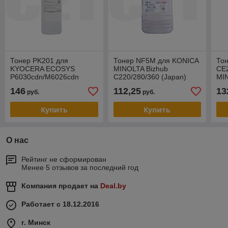
Тонер PK201 для
Тонер NF5M для KONICA
Тон
KYOCERA ECOSYS
MINOLTA Bizhub
CE
P6030cdn/M6026cdn
C220/280/360 (Japan)
MI
(CET) Cyan, 500г/бут,
Magenta, 500г/бут, (унив.),
C25
146
112,25
13
руб.
руб.
(унив.), OSP0201C-500
CET8812500
Mag
CE
Купить
Купить
О нас
Рейтинг не сформирован
Менее 5 отзывов за последний год
Компания продает на
Deal.by
Работает с 18.12.2016
г. Минск