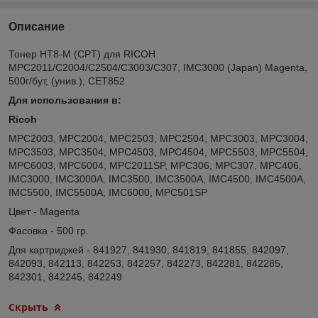
Описание
Тонер HT8-M (CPT) для RICOH
MPC2011/C2004/C2504/C3003/C307, IMC3000 (Japan) Magenta,
500г/бут, (унив.), CET852
Для использования в:
Ricoh
MPC2003, MPC2004, MPC2503, MPC2504, MPC3003, MPC3004,
MPC3503, MPC3504, MPC4503, MPC4504, MPC5503, MPC5504,
MPC6003, MPC6004, MPC2011SP, MPC306, MPC307, MPC406,
IMC3000, IMC3000A, IMC3500, IMC3500A, IMC4500, IMC4500A,
IMC5500, IMC5500A, IMC6000, MPC501SP
Цвет - Magenta
Фасовка - 500 гр.
Для картриджей - 841927, 841930, 841819, 841855, 842097,
842093, 842113, 842253, 842257, 842273, 842281, 842285,
842301, 842245, 842249
Скрыть