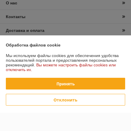
О нас
Контакты
Доставка и оплата
График работы
Обработка файлов cookie
Мы используем файлы cookies для обеспечения удобства
Полная версия сайта
пользователей портала и предоставления персональных
рекомендаций.
Вы можете настроить файлы cookies или
отключить их.
Политика обработки cookies
Принять
Сайт создан на платформе Deal.by
Отклонить
Информация для покупателя