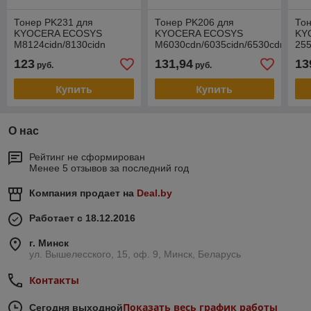
Тонер PK231 для
Тонер PK206 для
То
KYOCERA ECOSYS
KYOCERA ECOSYS
KY
M8124cidn/8130cidn
M6030cdn/6035cidn/6530cdn/P60
255
(Japan) Black, 500г/бут,
(Japan) Yellow, 500г/бут,
(Ja
123
131,94
13
руб.
руб.
(унив.), OSP0231K-500
(унив.), OSP0206Y
(ун
Купить
Купить
О нас
Рейтинг не сформирован
Менее 5 отзывов за последний год
Компания продает на
Deal.by
Работает с 18.12.2016
г. Минск
ул. Вышелесского, 15, оф. 9, Минск, Беларусь
Контакты
Показать весь график работы
Сегодня выходной