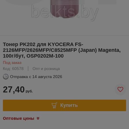
Тонер PK202 для KYOCERA FS-
2126MFP/2626MFP/C8525MFP (Japan) Magenta,
100г/бут, OSP0202M-100
Под заказ
Код: 60578
Опт и розница
Отправка с
14 августа 2026
27,40
руб.
Купить
Оптовые цены