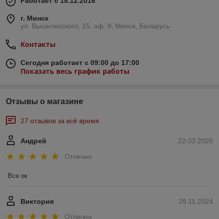
Работает с 18.12.2016
г. Минск
ул. Вышелесского, 15, оф. 9, Минск, Беларусь
Контакты
Сегодня работает с 09:00 до 17:00
Показать весь график работы
Отзывы о магазине
27 отзывов за всё время
Андрей
22.03.2026
Отлично
Все ок
Виктория
29.11.2024
Отлично