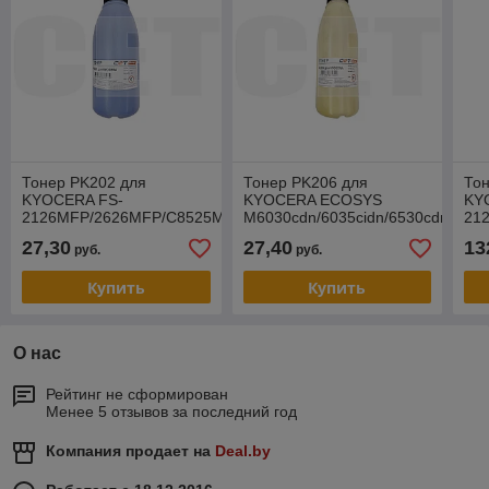
Тонер PK202 для
Тонер PK206 для
То
KYOCERA FS-
KYOCERA ECOSYS
KY
2126MFP/2626MFP/C8525MFP
M6030cdn/6035cidn/6530cdn/P60
21
(Japan) Cyan, 100г/бут,
(Japan) Yellow, 100г/бут,
(Ja
27,30
27,40
13
руб.
руб.
OSP0202C-100
(унив.), OSP0206Y
OS
Купить
Купить
О нас
Рейтинг не сформирован
Менее 5 отзывов за последний год
Компания продает на
Deal.by