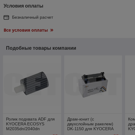
Условия оплаты
Безналичный расчет
Все условия оплаты
Подобные товары компании
Ролик подхвата ADF для
Драм-юнит (c
Ком
KYOCERA ECOSYS
двухслойным ракелем)
др
M2035dn/2040dn
DK-1150 для KYOCERA
KY
/2135dn/2635dn/2540dn/M2235dn/2735dn
ECOSYS
P2