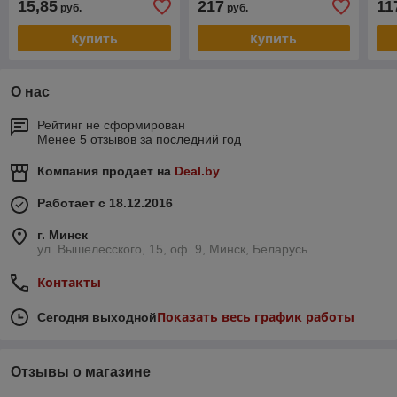
15,85
217
11
руб.
руб.
(CET), CET341004
P2235dn/2040dn/M2135dn
(CE
(CET)
Купить
Купить
О нас
Рейтинг не сформирован
Менее 5 отзывов за последний год
Компания продает на
Deal.by
Работает с 18.12.2016
г. Минск
ул. Вышелесского, 15, оф. 9, Минск, Беларусь
Контакты
Показать весь график работы
Сегодня выходной
Отзывы о магазине