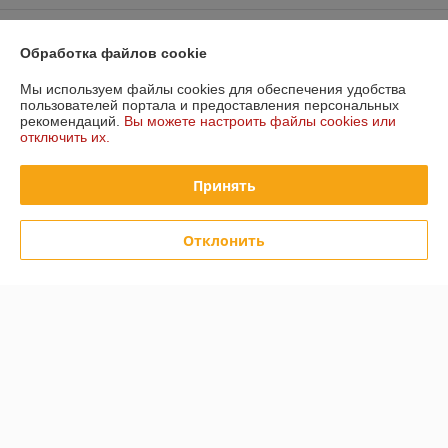
Контакты
Обработка файлов cookie
Доставка и оплата
Мы используем файлы cookies для обеспечения удобства
пользователей портала и предоставления персональных
рекомендаций.
Вы можете настроить файлы cookies или
График работы
отключить их.
Полная версия сайта
Принять
Политика обработки cookies
Отклонить
Сайт создан на платформе Deal.by
Информация для покупателя
Юридическое лицо:
Частное торговое унитарное предприятие
"Лидана"