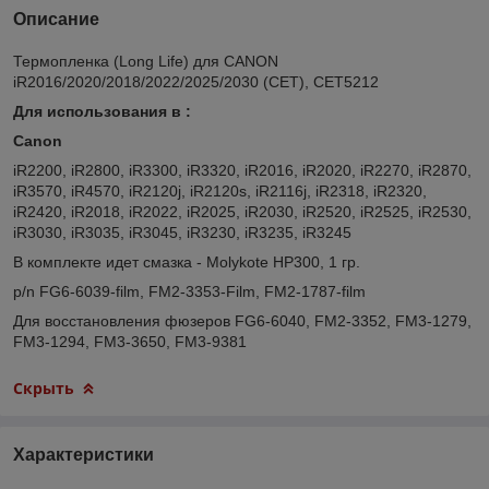
Описание
Термопленка (Long Life) для CANON
iR2016/2020/2018/2022/2025/2030 (CET), CET5212
Для использования в :
Canon
iR2200, iR2800, iR3300, iR3320, iR2016, iR2020, iR2270, iR2870,
iR3570, iR4570, iR2120j, iR2120s, iR2116j, iR2318, iR2320,
iR2420, iR2018, iR2022, iR2025, iR2030, iR2520, iR2525, iR2530,
iR3030, iR3035, iR3045, iR3230, iR3235, iR3245
В комплекте идет смазка - Molykote HP300, 1 гр.
p/n FG6-6039-film, FM2-3353-Film, FM2-1787-film
Для восстановления фюзеров FG6-6040, FM2-3352, FM3-1279,
FM3-1294, FM3-3650, FM3-9381
Скрыть
Характеристики