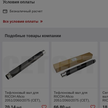
Условия оплаты
Безналичный расчет
Все условия оплаты
Подобные товары компании
Тефлоновый вал для
Тефлоновый вал для
Се
RICOH Aficio
RICOH Aficio
вал
2051/2060/2075 (CET),
2051/2060/2075 (CET),
RIC
CET3970
CET6037 (Long Life)
MP
70,14
66,80
18
руб.
руб.