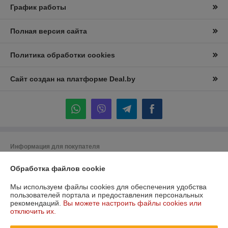
График работы
Полная версия сайта
Политика обработки cookies
Сайт создан на платформе Deal.by
Информация для покупателя
Юридическое лицо:
Частное торговое унитарное предприятие
Обработка файлов cookie
"Лидана"
220136, Республика Беларусь, г. Минск, улица Вышелесского, дом 15,
комната 9
Мы используем файлы cookies для обеспечения удобства
пользователей портала и предоставления персональных
Регистрационный номер ЕГР: 193732228
рекомендаций.
Вы можете настроить файлы cookies или
отключить их.
УНП: 193732228