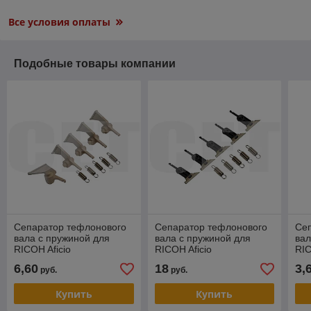
Все условия оплаты
Подобные товары компании
Сепаратор тефлонового
Сепаратор тефлонового
Се
вала с пружиной для
вала с пружиной для
вал
RICOH Aficio
RICOH Aficio
RIC
2051/2060/2075 (CET),
MP9000/MP1100/MP1350
CE
6,60
18
3,
руб.
руб.
CET6184 AE04-4060
(CET), CET6189 AE04-
4067
Купить
Купить