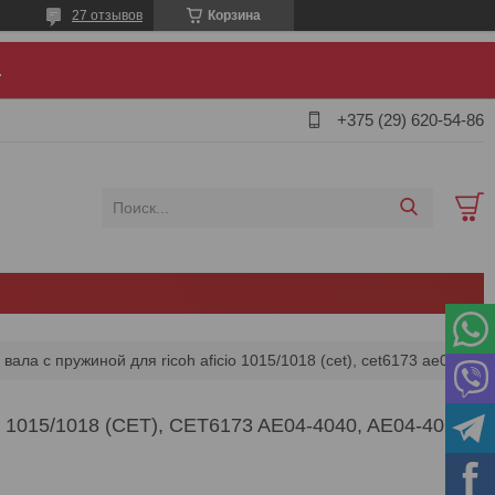
27 отзывов
Корзина
.
+375 (29) 620-54-86
Сепаратор тефлонового вала с пружиной для ricoh aficio 1015/1018 (cet), cet6173 ae04-4040, ae04-4062
5/1018 (CET), CET6173 AE04-4040, AE04-4062