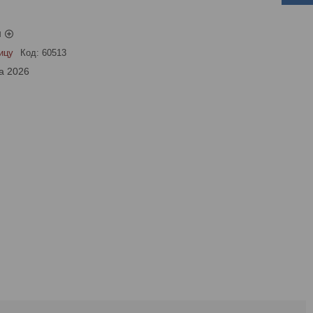
ы
ицу
Код:
60513
а 2026