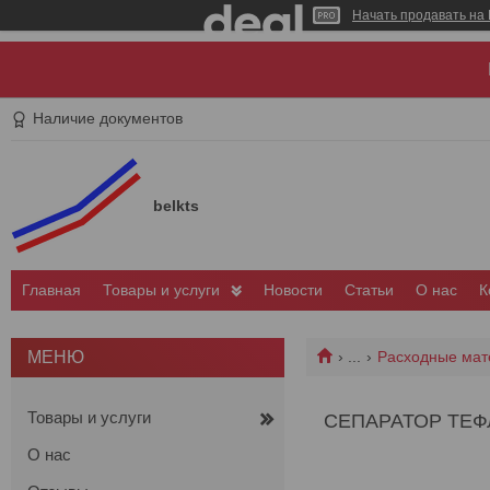
Начать продавать на 
Наличие документов
belkts
Главная
Товары и услуги
Новости
Статьи
О нас
К
...
Расходные мат
Товары и услуги
СЕПАРАТОР ТЕФЛ
О нас