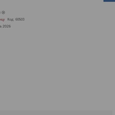
ы
ицу
Код:
60503
а 2026