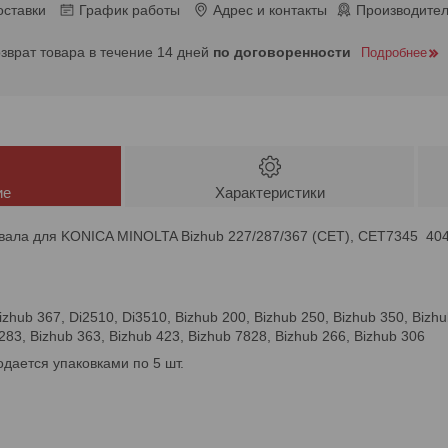
оставки
График работы
Адрес и контакты
Производител
озврат товара в течение 14 дней
по договоренности
Подробнее
ие
Характеристики
вала для KONICA MINOLTA Bizhub 227/287/367 (CET), CET7345 40
izhub 367, Di2510, Di3510, Bizhub 200, Bizhub 250, Bizhub 350, Bizhu
283, Bizhub 363, Bizhub 423, Bizhub 7828, Bizhub 266, Bizhub 306
одается упаковками по 5 шт.