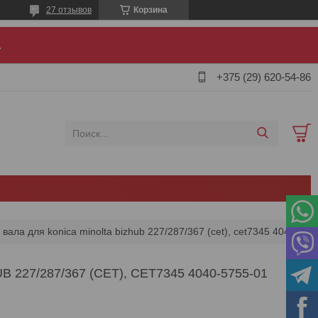
27 отзывов
Корзина
.
+375 (29) 620-54-86
Сепаратор тефлонового вала для konica minolta bizhub 227/287/367 (cet), cet7345 4040-5755-01
27/287/367 (CET), CET7345 4040-5755-01