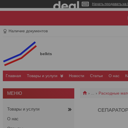
Начать продавать на 
Наличие документов
belkts
Главная
Товары и услуги
Новости
Статьи
О нас
К
...
Расходные мат
Товары и услуги
СЕПАРАТОР 
О нас