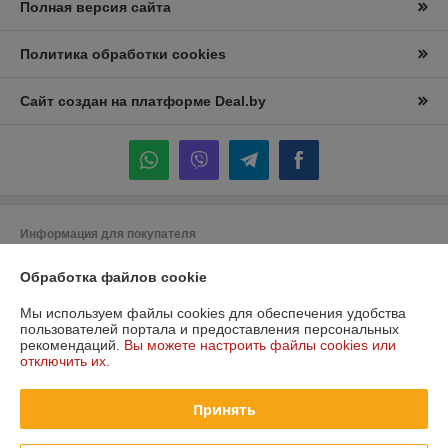
Полная версия сайта
Политика обработки cookies
Сайт создан на платформе Deal.by
Информация для покупателя
Юридическое лицо:
Частное торговое унитарное предприятие
Обработка файлов cookie
"Лидана"
220136, Республика Беларусь, г. Минск, улица Вышелесского, дом 15,
комната 9
Мы используем файлы cookies для обеспечения удобства
пользователей портала и предоставления персональных
Регистрационный номер ЕГР: 193732228
рекомендаций.
Вы можете настроить файлы cookies или
отключить их.
УНП: 193732228
Регистрационный орган: Минский горисполком
Принять
Дата регистрации компании: 27.12.2023