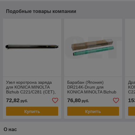
Подобные товары компании
Узел коротрона заряда
Барабан (Япония)
Др
для KONICA MINOLTA
DR214K-Drum для
KO
Bizhub C221/C281 (CET),
KONICA MINOLTA Bizhub
C2
100000 стр., CET7054
C227/C287 (CET), (WW),
CMY
72,82
76,80
15
руб.
руб.
105000 стр., CET101083
CE
Купить
Купить
О нас