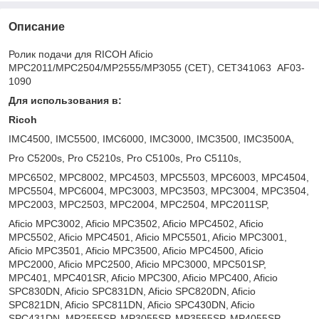
Описание
Ролик подачи для RICOH Aficio
MPC2011/MPC2504/MP2555/MP3055 (CET), CET341063 AF03-
1090
Для использования в:
Ricoh
IMC4500, IMC5500, IMC6000, IMC3000, IMC3500, IMC3500A,
Pro C5200s, Pro C5210s, Pro C5100s, Pro C5110s,
MPC6502, MPC8002, MPC4503, MPC5503, MPC6003, MPC4504,
MPC5504, MPC6004, MPC3003, MPC3503, MPC3004, MPC3504,
MPC2003, MPC2503, MPC2004, MPC2504, MPC2011SP,
Aficio MPC3002, Aficio MPC3502, Aficio MPC4502, Aficio
MPC5502, Aficio MPC4501, Aficio MPC5501, Aficio MPC3001,
Aficio MPC3501, Aficio MPC3500, Aficio MPC4500, Aficio
MPC2000, Aficio MPC2500, Aficio MPC3000, MPC501SP,
MPC401, MPC401SR, Aficio MPC300, Aficio MPC400, Aficio
SPC830DN, Aficio SPC831DN, Aficio SPC820DN, Aficio
SPC821DN, Aficio SPC811DN, Aficio SPC430DN, Aficio
SPC431DN, MP2555SP, MP3055SP, MP3555SP, MP4055SP,