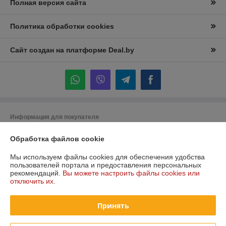
Полная версия сайта
Политика обработки cookies
Сайт создан на платформе Deal.by
Информация для покупателя
Юридическое лицо:
Частное торговое унитарное предприятие
Обработка файлов cookie
"Лидана"
220136, Республика Беларусь, г. Минск, улица Вышелесского, дом 15,
комната 9
Мы используем файлы cookies для обеспечения удобства
пользователей портала и предоставления персональных
Регистрационный номер ЕГР: 193732228
рекомендаций.
Вы можете настроить файлы cookies или
отключить их.
УНП: 193732228
Регистрационный орган: Минский горисполком
Принять
Дата регистрации компании: 27.12.2023