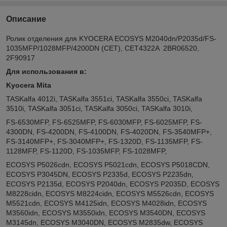
Описание
Ролик отделения для KYOCERA ECOSYS M2040dn/P2035d/FS-
1035MFP/1028MFP/4200DN (CET), CET4322A 2BR06520,
2F90917
Для использования в:
Kyocera Mita
TASKalfa 4012i, TASKalfa 3551ci, TASKalfa 3550ci, TASKalfa
3510i, TASKalfa 3051ci, TASKalfa 3050ci, TASKalfa 3010i,
FS-6530MFP, FS-6525MFP, FS-6030MFP, FS-6025MFP, FS-
4300DN, FS-4200DN, FS-4100DN, FS-4020DN, FS-3540MFP+,
FS-3140MFP+, FS-3040MFP+, FS-1320D, FS-1135MFP, FS-
1128MFP, FS-1120D, FS-1035MFP, FS-1028MFP,
ECOSYS P5026cdn, ECOSYS P5021cdn, ECOSYS P5018CDN,
ECOSYS P3045DN, ECOSYS P2335d, ECOSYS P2235dn,
ECOSYS P2135d, ECOSYS P2040dn, ECOSYS P2035D, ECOSYS
M8228cidn, ECOSYS M8224cidn, ECOSYS M5526cdn, ECOSYS
M5521cdn, ECOSYS M4125idn, ECOSYS M4028idn, ECOSYS
M3560idn, ECOSYS M3550idn, ECOSYS M3540DN, ECOSYS
M3145dn, ECOSYS M3040DN, ECOSYS M2835dw, ECOSYS