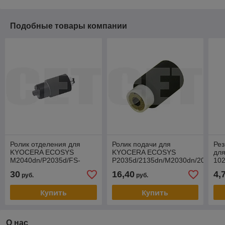
Подобные товары компании
Ролик отделения для
Ролик подачи для
Рез
KYOCERA ECOSYS
KYOCERA ECOSYS
дл
M2040dn/P2035d/FS-
P2035d/2135dn/M2030dn/2035dn/
10
1035MFP/1028MFP/4200DN
(CET), CET4398A
10
30
16,40
4,
руб.
руб.
(CET), CET341077
302F906230
(CE
Купить
Купить
О нас